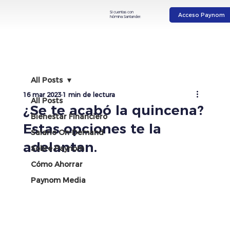
Si cuentas con
Acceso Paynom
Nómina Santander:
All Posts
16 mar 2023
1 min de lectura
All Posts
¿Se te acabó la quincena?
Bienestar Financiero
Estas opciones te la
Salario On-Demand
adelantan.
Sobre Paynom
Cómo Ahorrar
Paynom Media