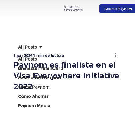
Si cuentas con
Acceso Paynom
Nómina Santander:
All Posts
1 jun 2024
1 min de lectura
All Posts
Paynom es finalista en el
Bienestar Financiero
Visa Everywhere Initiative
Salario On-Demand
2022
Sobre Paynom
Cómo Ahorrar
Paynom Media