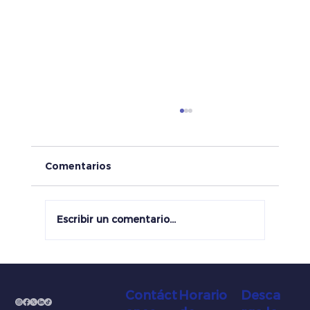
Comentarios
Escribir un comentario...
¿Se te acabó la quincena?
Contáct
Horario
Desca