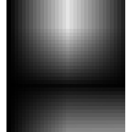
Aroldo Dovalina, CEO y fundador de DOCA CAPITAL,
tenía un reto: dar liquidez a los trabajadores para
cubrir sus necesidades básicas, y...