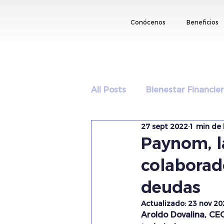
Conócenos
Beneficios
All Posts
Bienestar Financie
27 sept 2022
1 min de 
Paynom, l
colaborado
deudas
Actualizado:
23 nov 20
Aroldo Dovalina, CEO