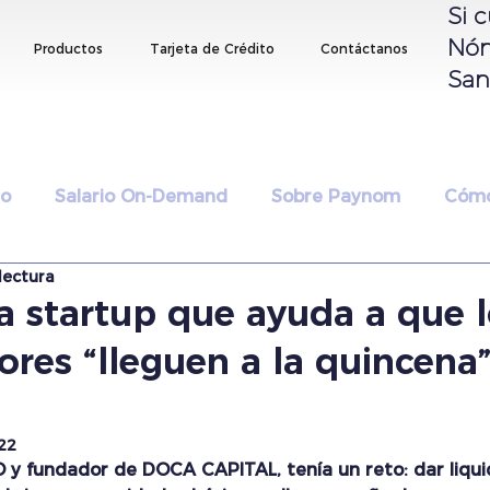
Si 
Nó
Productos
Tarjeta de Crédito
Contáctanos
San
®
ro
Salario On-Demand
Sobre Paynom
Cómo
lectura
a startup que ayuda a que l
res “lleguen a la quincena”
22
 y fundador de DOCA CAPITAL, tenía un reto: dar liquid