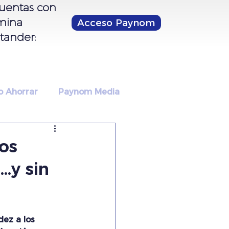
cuentas con
mina
Acceso Paynom
tander:
 Ahorrar
Paynom Media
os
…y sin
ez a los 