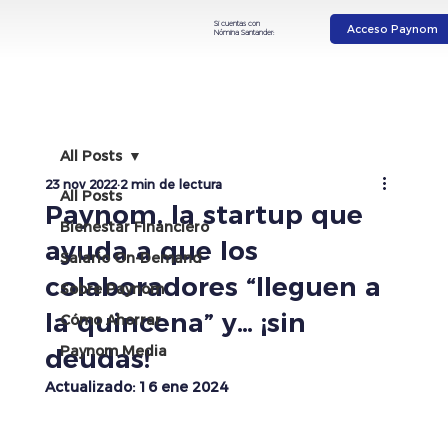
Si cuentas con
Acceso Paynom
Nómina Santander:
All Posts
23 nov 2022
2 min de lectura
All Posts
Paynom, la startup que
Bienestar Financiero
ayuda a que los
Salario On-Demand
colaboradores “lleguen a
Sobre Paynom
la quincena” y… ¡sin
Cómo Ahorrar
Paynom Media
deudas!
Actualizado:
16 ene 2024