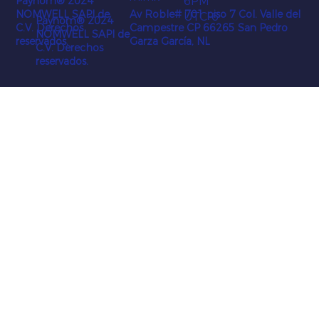
6PM
Paynom® 2024
Av Roble# 701 piso 7 Col. Valle del
NOMWELL SAPI de
UTC-6
Paynom® 2024
Campestre CP 66265 San Pedro
C.V. Derechos
NOMWELL SAPI de
Garza García, NL
reservados.
C.V. Derechos
reservados.