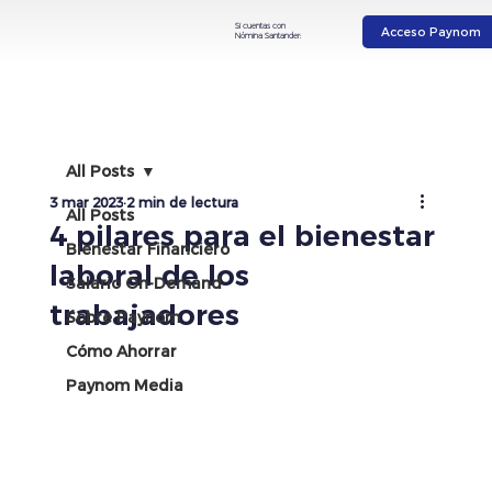
Si cuentas con
Acceso Paynom
Nómina Santander:
All Posts
3 mar 2023
2 min de lectura
All Posts
4 pilares para el bienestar
Bienestar Financiero
laboral de los
Salario On-Demand
trabajadores
Sobre Paynom
Cómo Ahorrar
Paynom Media